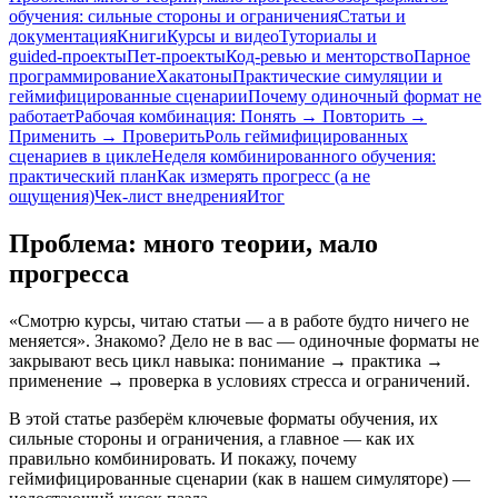
обучения: сильные стороны и ограничения
Статьи и
документация
Книги
Курсы и видео
Туториалы и
guided‑проекты
Пет‑проекты
Код‑ревью и менторство
Парное
программирование
Хакатоны
Практические симуляции и
геймифицированные сценарии
Почему одиночный формат не
работает
Рабочая комбинация: Понять → Повторить →
Применить → Проверить
Роль геймифицированных
сценариев в цикле
Неделя комбинированного обучения:
практический план
Как измерять прогресс (а не
ощущения)
Чек‑лист внедрения
Итог
Проблема: много теории, мало
прогресса
«Смотрю курсы, читаю статьи — а в работе будто ничего не
меняется». Знакомо? Дело не в вас — одиночные форматы не
закрывают весь цикл навыка: понимание → практика →
применение → проверка в условиях стресса и ограничений.
В этой статье разберём ключевые форматы обучения, их
сильные стороны и ограничения, а главное — как их
правильно комбинировать. И покажу, почему
геймифицированные сценарии (как в нашем симуляторе) —