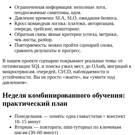
Ограниченная информация: неполные логи,
неоднозначные симптомы, шум.
Давление времени: SLA, SLO, ожидания бизнеса.
Кросс‑командная логика: платежи, авторизация,
очереди, трейсинг, мониторинг.
Обратная связь: явные критерии успеха, метрики,
чек‑листы, разбор.
Повторяемость: можно пройти сценарий снова,
сравнить результаты и прогресс.
В нашем проекте сценарии покрывают реальные темы: от
оптимизации SQL и поиска узких мест, до OAuth, миграций к
микросервисам, очередей, CI/CD, наблюдаемости и
устойчивости. Вы не просто «знаете», вы «умеете под
давлением».
Неделя комбинированного обучения:
практический план
Понедельник — понять: одна глава/статья + конспект
10–15 минут
Вторник — повторить: mini‑туториал по ключевым
шагам (30–60 минут)