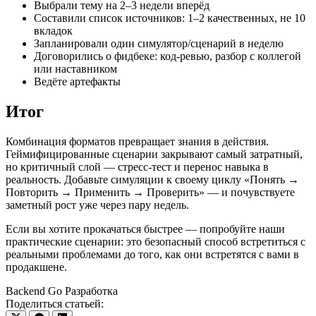
Выбрали тему на 2–3 недели вперёд
Составили список источников: 1–2 качественных, не 10
вкладок
Запланировали один симулятор/сценарий в неделю
Договорились о фидбеке: код‑ревью, разбор с коллегой
или наставником
Ведёте артефакты
Итог
Комбинация форматов превращает знания в действия.
Геймифицированные сценарии закрывают самый затратный,
но критичный слой — стресс‑тест и перенос навыка в
реальность. Добавьте симуляции к своему циклу «Понять →
Повторить → Применить → Проверить» — и почувствуете
заметный рост уже через пару недель.
Если вы хотите прокачаться быстрее — попробуйте наши
практические сценарии: это безопасный способ встретиться с
реальными проблемами до того, как они встретятся с вами в
продакшене.
Backend
Go
Разработка
Поделиться статьей: