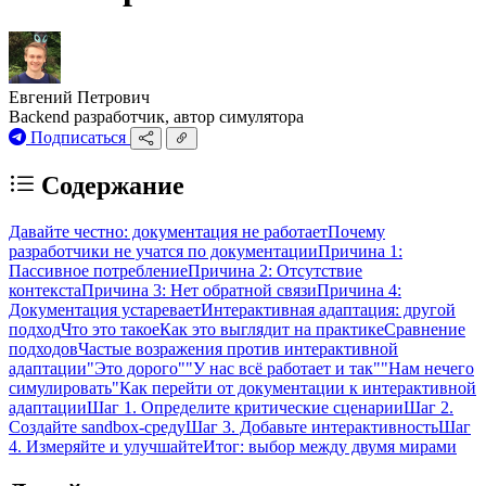
Евгений Петрович
Backend разработчик, автор симулятора
Подписаться
Содержание
Давайте честно: документация не работает
Почему
разработчики не учатся по документации
Причина 1:
Пассивное потребление
Причина 2: Отсутствие
контекста
Причина 3: Нет обратной связи
Причина 4:
Документация устаревает
Интерактивная адаптация: другой
подход
Что это такое
Как это выглядит на практике
Сравнение
подходов
Частые возражения против интерактивной
адаптации
"Это дорого"
"У нас всё работает и так"
"Нам нечего
симулировать"
Как перейти от документации к интерактивной
адаптации
Шаг 1. Определите критические сценарии
Шаг 2.
Создайте sandbox-среду
Шаг 3. Добавьте интерактивность
Шаг
4. Измеряйте и улучшайте
Итог: выбор между двумя мирами