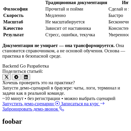
Традиционная документация
Инт
Философия
Прочитай и пойми
Сделай и 
Скорость
Медленно
Быстро
Масштаб
Не масштабируется
Бесконечн
Качество
Зависит от наставника
Консистен
Результат
Стресс, ошибки, текучка
Уверенност
Документация не умирает — она трансформируется.
Она
становится справочником, а не основой обучения. Основа —
практика в безопасной среде.
Backend
Go
Разработка
Поделиться статьей:
Хочешь проверить это на практике?
Запусти демо-сценарий в браузере: чаты, логи, терминал и
задачи как в реальной команде.
~10 минут • без регистрации • можно выбрать сценарий
Запустить демо-сценарии
Записаться на курс
Забронировать демо-звонок
foobar