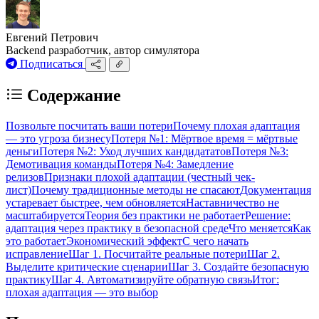
Евгений Петрович
Backend разработчик, автор симулятора
Подписаться
Содержание
Позвольте посчитать ваши потери
Почему плохая адаптация
— это угроза бизнесу
Потеря №1: Мёртвое время = мёртвые
деньги
Потеря №2: Уход лучших кандидататов
Потеря №3:
Демотивация команды
Потеря №4: Замедление
релизов
Признаки плохой адаптации (честный чек-
лист)
Почему традиционные методы не спасают
Документация
устаревает быстрее, чем обновляется
Наставничество не
масштабируется
Теория без практики не работает
Решение:
адаптация через практику в безопасной среде
Что меняется
Как
это работает
Экономический эффект
С чего начать
исправление
Шаг 1. Посчитайте реальные потери
Шаг 2.
Выделите критические сценарии
Шаг 3. Создайте безопасную
практику
Шаг 4. Автоматизируйте обратную связь
Итог:
плохая адаптация — это выбор