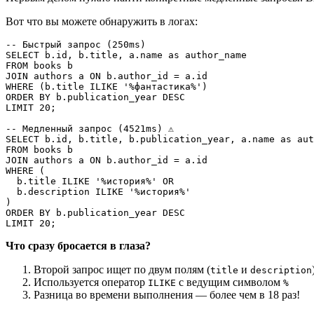
Вот что вы можете обнаружить в логах:
-- Быстрый запрос (250ms)

SELECT b.id, b.title, a.name as author_name

FROM books b

JOIN authors a ON b.author_id = a.id

WHERE (b.title ILIKE '%фантастика%')

ORDER BY b.publication_year DESC

LIMIT 20;

-- Медленный запрос (4521ms) ⚠️

SELECT b.id, b.title, b.publication_year, a.name as aut
FROM books b

JOIN authors a ON b.author_id = a.id

WHERE (

  b.title ILIKE '%история%' OR

  b.description ILIKE '%история%'

)

ORDER BY b.publication_year DESC

Что сразу бросается в глаза?
Второй запрос ищет по двум полям (
и
title
description
Используется оператор
с ведущим символом
ILIKE
%
Разница во времени выполнения — более чем в 18 раз!