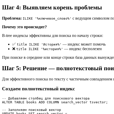
Шаг 4: Выявляем корень проблемы
Проблема:
с ведущим символом под
ILIKE '%ключевое_слово%'
Почему это происходит?
B-tree индексы эффективны для поиска по началу строки:
✅
— индекс может помочь
title ILIKE 'История%'
❌
— индекс бесполезен
title ILIKE '%история%'
При поиске в середине или конце строки база данных вынужде
Шаг 5: Решение — полнотекстовый пои
Для эффективного поиска по тексту с частичным совпадением 
Создаем полнотекстовый индекс
-- Добавляем столбец для поискового вектора

ALTER TABLE books ADD COLUMN search_vector tsvector;

-- Заполняем поисковый вектор

UPDATE books SET search_vector =
