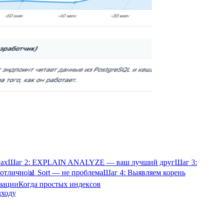
гах
Шаг 2: EXPLAIN ANALYZE — ваш лучший друг
Шаг 3:
 отлично
📊 Sort — не проблема
Шаг 4: Выявляем корень
изации
Когда простых индексов
дходу