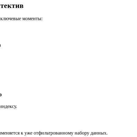
етектив
м ключевые моменты:
)
о
индексу.
рименяется к уже отфильтрованному набору данных.