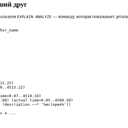
ший друг
пользуем
— команду, которая показывает детал
EXPLAIN ANALYZE
hor_name

15.25)

9..4515.22)

ime=0.07..4510.10)

.00) (actual time=0.05..4500.50)

 (description ~~* '%история%'))

s a ...
