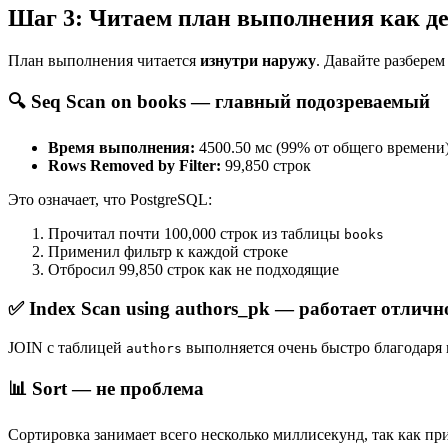
Шаг 3: Читаем план выполнения как д
План выполнения читается
изнутри наружу
. Давайте разбере
🔍
Seq Scan on books
— главный подозреваемый
Время выполнения:
4500.50 мс (99% от общего времени
Rows Removed by Filter:
99,850 строк
Это означает, что PostgreSQL:
Прочитал почти 100,000 строк из таблицы
books
Применил фильтр к каждой строке
Отбросил 99,850 строк как не подходящие
✅
Index Scan using authors_pk
— работает отличн
JOIN с таблицей
выполняется очень быстро благодаря 
authors
📊
Sort
— не проблема
Сортировка занимает всего несколько миллисекунд, так как п