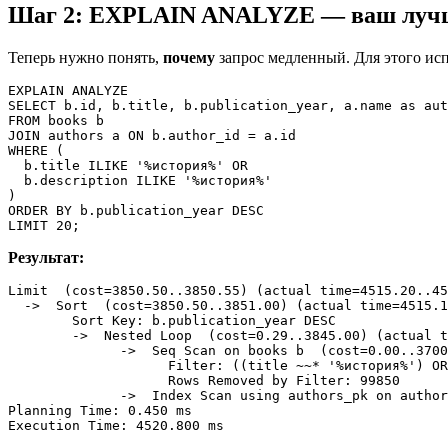
Шаг 2: EXPLAIN ANALYZE — ваш луч
Теперь нужно понять,
почему
запрос медленный. Для этого ис
EXPLAIN ANALYZE

SELECT b.id, b.title, b.publication_year, a.name as aut
FROM books b

JOIN authors a ON b.author_id = a.id

WHERE (

  b.title ILIKE '%история%' OR

  b.description ILIKE '%история%'

)

ORDER BY b.publication_year DESC

Результат:
Limit  (cost=3850.50..3850.55) (actual time=4515.20..45
  ->  Sort  (cost=3850.50..3851.00) (actual time=4515.1
        Sort Key: b.publication_year DESC

        ->  Nested Loop  (cost=0.29..3845.00) (actual t
              ->  Seq Scan on books b  (cost=0.00..3700
                    Filter: ((title ~~* '%история%') OR
                    Rows Removed by Filter: 99850

              ->  Index Scan using authors_pk on author
Planning Time: 0.450 ms
