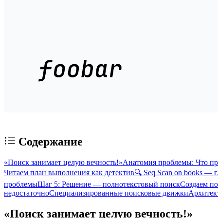
Содержание
«Поиск занимает целую вечность!»
Анатомия проблемы: Что пр
Читаем план выполнения как детектив
🔍 Seq Scan on books —
проблемы
Шаг 5: Решение — полнотекстовый поиск
Создаем п
недостаточно
Специализированные поисковые движки
Архитек
«Поиск занимает целую вечность!»