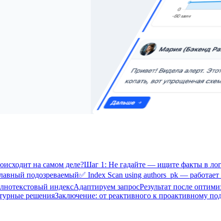
оисходит на самом деле?
Шаг 1: Не гадайте — ищите факты в ло
 главный подозреваемый
✅ Index Scan using authors_pk — работает
олнотекстовый индекс
Адаптируем запрос
Результат после оптим
турные решения
Заключение: от реактивного к проактивному по