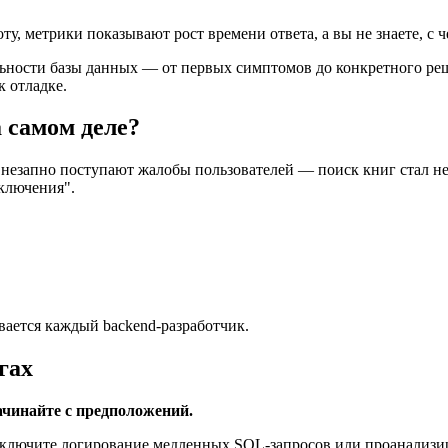
, метрики показывают рост времени ответа, а вы не знаете, с ч
льности базы данных — от первых симптомов до конкретного реш
 отладке.
 самом деле?
. Внезапно поступают жалобы пользователей — поиск книг стал 
ключения".
вается каждый backend-разработчик.
гах
ачинайте с предположений.
ключите логирование медленных SQL-запросов или проанализи